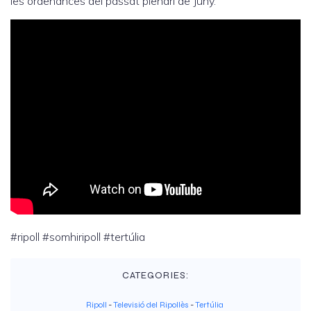
les ordenances del passat plenari de Juny.
#ripoll #somhiripoll #tertúlia
CATEGORIES:
Ripoll
-
Televisió del Ripollès
-
Tertúlia