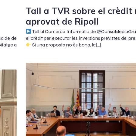
Tall a TVR sobre el crèdit
aprovat de Ripoll
Tall al Comarca Informatiu de @CorisaMediaGr
lcalde de
el crèdit per executar les inversions previstes del pr
bitatge a
Si una proposta no és bona, la[…]