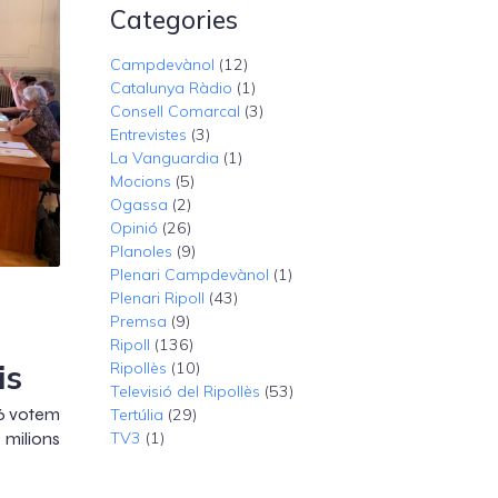
Categories
Campdevànol
(12)
Catalunya Ràdio
(1)
Consell Comarcal
(3)
Entrevistes
(3)
La Vanguardia
(1)
Mocions
(5)
Ogassa
(2)
Opinió
(26)
Planoles
(9)
Plenari Campdevànol
(1)
Plenari Ripoll
(43)
Premsa
(9)
Ripoll
(136)
is
Ripollès
(10)
Televisió del Ripollès
(53)
26 votem
Tertúlia
(29)
 milions
TV3
(1)