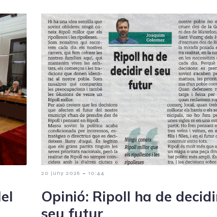
-
20 juny 2026
10:44
del
Opinió: Ripoll ha de decidi
seu futur