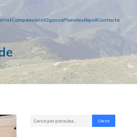
litat
Campdevànol
Ogassa
Planoles
Ripoll
Contacte
 de
Cerca