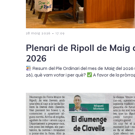
-
28 maig 2026
17:09
Plenari de Ripoll de Maig 
2026
Resum del Ple Ordinari del mes de Maig del 2026 
26), què vam votar i per què?
A favor de la pròrro