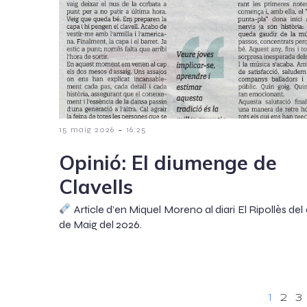
-
15 maig 2026
16:25
Opinió: El diumenge de
Clavells
Article d’en Miquel Moreno al diari El Ripollès del 
de Maig del 2026.
1
2
3