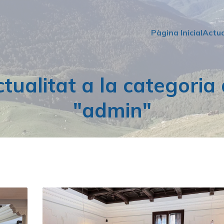
Pàgina Inicial
Actua
tualitat a la categoria
"
admin
"