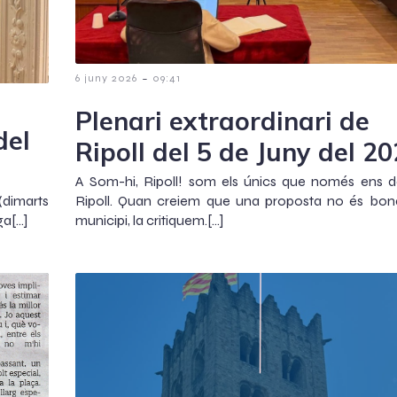
-
6 juny 2026
09:41
Plenari extraordinari de
del
Ripoll del 5 de Juny del 2
A Som-hi, Ripoll! som els únics que només ens 
(dimarts
Ripoll. Quan creiem que una proposta no és bona
ga[…]
municipi, la critiquem.[…]