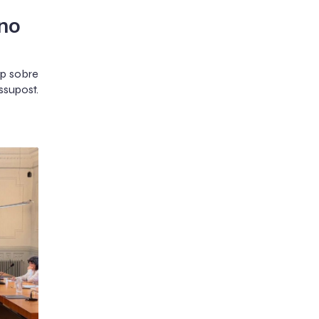
 no
up sobre
essupost.