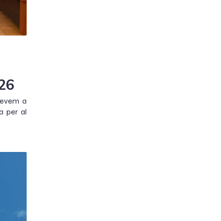
026
devem a
 per al