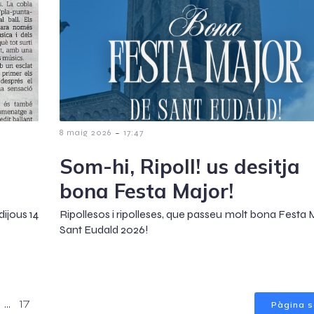
-
8 maig 2026
17:47
Som-hi, Ripoll! us desitja
bona Festa Major!
dijous 14
Ripollesos i ripolleses, que passeu molt bona Festa 
Sant Eudald 2026!
Pàgina s
…
17