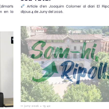
(dimarts
Article d’en Joaquim Colomer al diari El Ripo
m en la
dijous 4 de Juny del 2026.
-
11 juny 2026
15:42