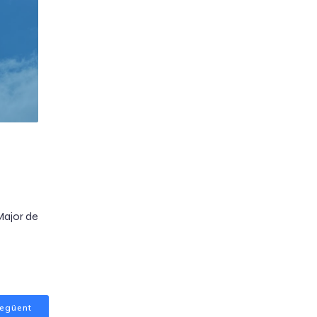
Major de
egüent