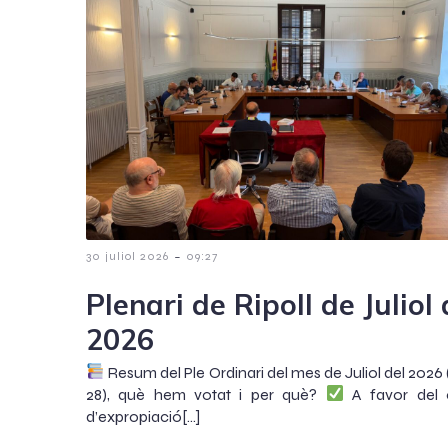
-
30 juliol 2026
09:27
Plenari de Ripoll de Juliol 
2026
Resum del Ple Ordinari del mes de Juliol del 2026 
28), què hem votat i per què?
A favor del 
d’expropiació[…]