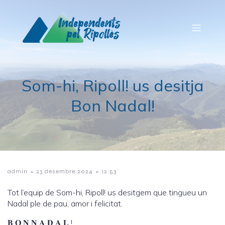
Som-hi, Ripoll! us desitja
Bon Nadal!
-
-
admin
23 desembre 2024
12:53
Tot l’equip de Som-hi, Ripoll! us desitgem que tingueu un
Nadal ple de pau, amor i felicitat.
𝐁 𝐎 𝐍 𝐍 𝐀 𝐃 𝐀 𝐋 !