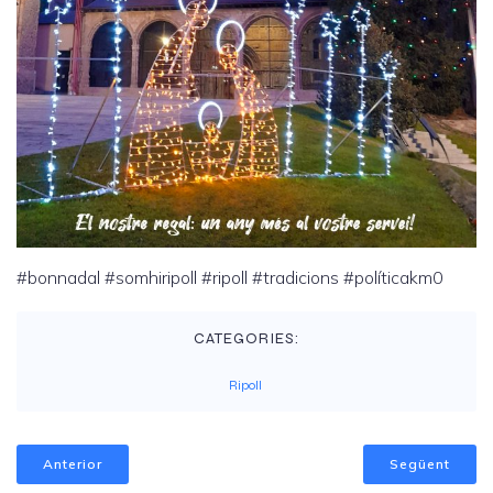
#bonnadal #somhiripoll #ripoll #tradicions #políticakm0
CATEGORIES:
Ripoll
Anterior
Següent