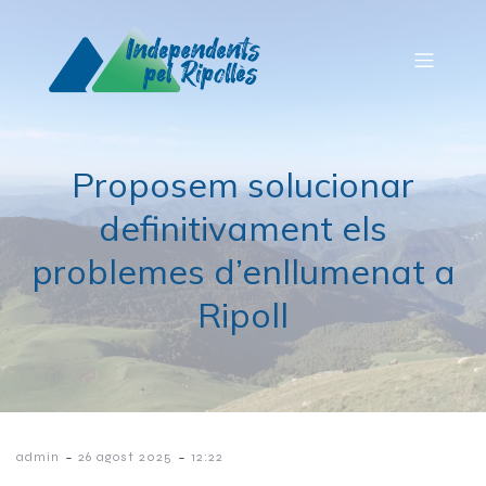
Proposem solucionar
definitivament els
problemes d’enllumenat a
Ripoll
-
-
admin
26 agost 2025
12:22