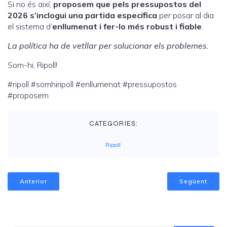
Si no és així,
proposem que pels pressupostos del
2026 s’inclogui una partida específica
per posar al dia
el sistema d’
enllumenat i fer-lo més robust i fiable
.
La política ha de vetllar per solucionar els problemes.
Som-hi, Ripoll!
#ripoll #somhiripoll #enllumenat #pressupostos
#proposem
CATEGORIES:
Ripoll
Anterior
Següent