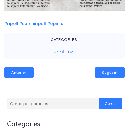
#ripoll
#somhiripoll
#opinió
CATEGORIES:
Opinió
-
Ripoll
Anterior
Següent
Cerca
Categories