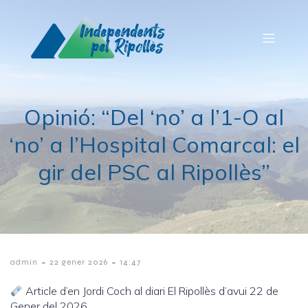
Opinió: “Del ‘no’ a l’1-O al
‘no’ a l’Hospital Comarcal: el
gir del PSC al Ripollès”
-
-
admin
22 gener 2026
14:47
Article d’en Jordi Coch al diari El Ripollès d’avui 22 de
Gener del 2026.