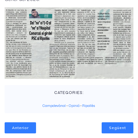
CATEGORIES:
Campdevànol
-
Opinió
-
Ripollès
Anterior
Següent