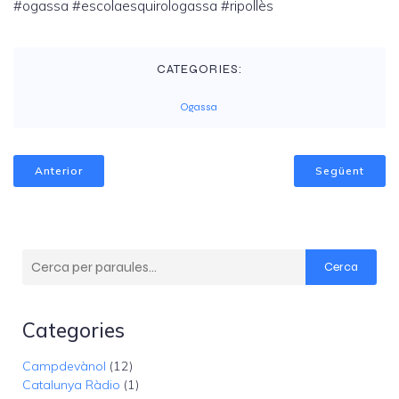
#ogassa #escolaesquirologassa #ripollès
CATEGORIES:
Ogassa
Anterior
Següent
Cerca
Categories
Campdevànol
(12)
Catalunya Ràdio
(1)