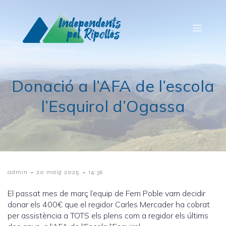
Donació a l’AFA de l’escola
l’Esquirol d’Ogassa
-
-
admin
20 maig 2025
14:36
El passat mes de març l’equip de Fem Poble vam decidir
donar els 400€ que el regidor Carles Mercader ha cobrat
per assistència a TOTS els plens com a regidor els últims