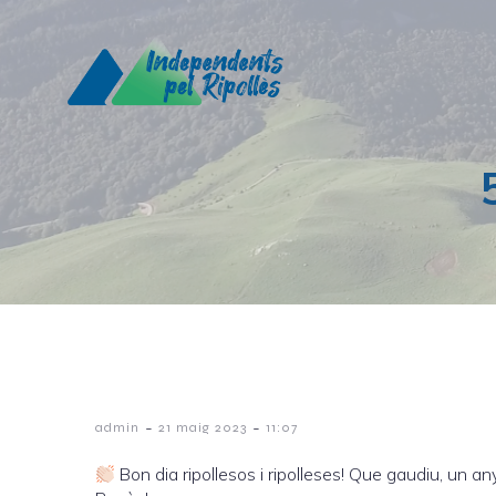
-
-
admin
21 maig 2023
11:07
Bon dia ripollesos i ripolleses! Que gaudiu, un a