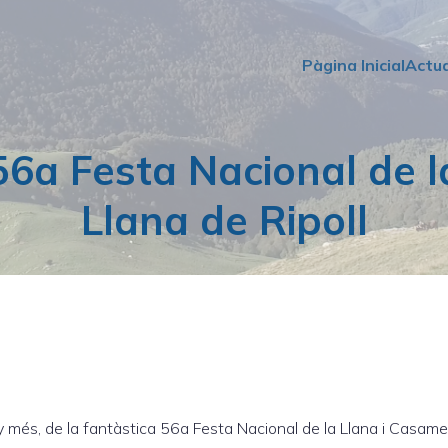
Pàgina Inicial
Actua
56a Festa Nacional de l
Llana de Ripoll
ny més, de la fantàstica 56a Festa Nacional de la Llana i Casam