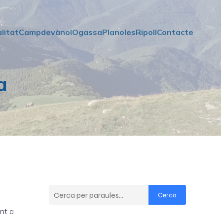
litat
Campdevànol
Ogassa
Planoles
Ripoll
Contacte
a
Cerca
ent a