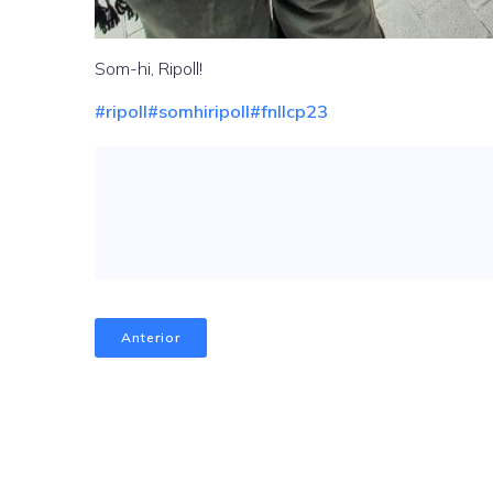
Som-hi, Ripoll!
#ripoll
#somhiripoll
#fnllcp23
Anterior