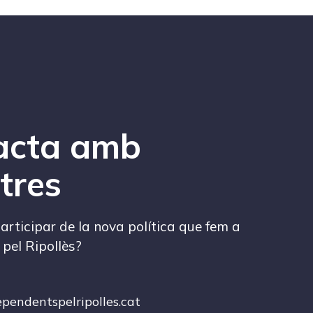
acta amb
tres
articipar de la nova política que fem a
pel Ripollès?
pendentspelripolles.cat