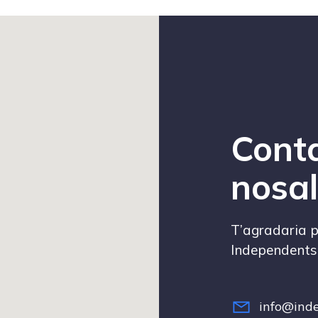
Cont
nosal
T’agradaria p
Independents 
info@inde